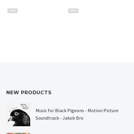
– De Zaak David
Peter van Dongen –
Zimmerman
Voldongen
NEW
NEW
Hervé Bourhis – Paul
NEW PRODUCTS
Music for Black Pigeons - Motion Picture
Soundtrack - Jakob Bro