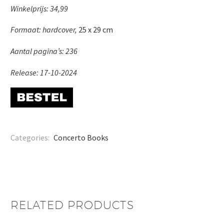
Winkelprijs:
34,99
Formaat:
hardcover,
25 x 29 cm
Aantal pagina’s:
236
Release:
17-10-2024
Categories:
Concerto Books
RELATED PRODUCTS
Pierre Christin –
Milan Hulsing –
Arthur & Lucas Harari
Orwell
Voetsporen