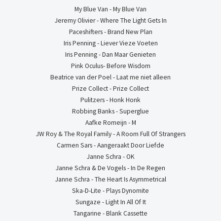
My Blue Van - My Blue Van
Jeremy Olivier - Where The Light Gets In
Paceshifters - Brand New Plan
Iris Penning - Liever Vieze Voeten
Iris Penning - Dan Maar Genieten
Pink Oculus- Before Wisdom
Beatrice van der Poel - Laat me niet alleen
Prize Collect - Prize Collect
Pulitzers - Honk Honk
Robbing Banks - Superglue
Aafke Romeijn - M
JW Roy & The Royal Family - A Room Full Of Strangers
Carmen Sars - Aangeraakt Door Liefde
Janne Schra - OK
Janne Schra & De Vogels - In De Regen
Janne Schra - The Heart Is Asymmetrical
Ska-D-Lite - Plays Dynomite
Sungaze - Light In All Of It
Tangarine - Blank Cassette