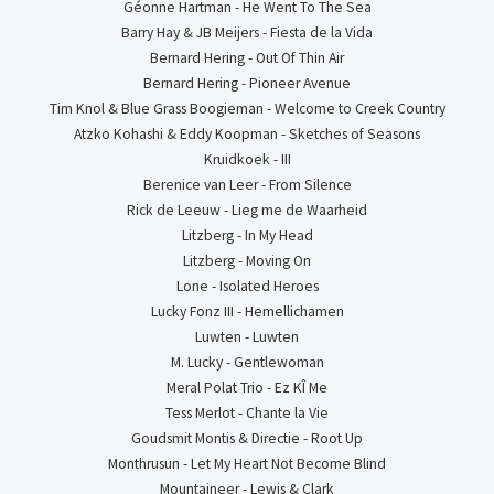
Géonne Hartman - He Went To The Sea
Barry Hay & JB Meijers - Fiesta de la Vida
Bernard Hering - Out Of Thin Air
Bernard Hering - Pioneer Avenue
Tim Knol & Blue Grass Boogieman - Welcome to Creek Country
Atzko Kohashi & Eddy Koopman - Sketches of Seasons
Kruidkoek - III
Berenice van Leer - From Silence
Rick de Leeuw - Lieg me de Waarheid
Litzberg - In My Head
Litzberg - Moving On
Lone - Isolated Heroes
Lucky Fonz III - Hemellichamen
Luwten - Luwten
M. Lucky - Gentlewoman
Meral Polat Trio - Ez KÎ Me
Tess Merlot - Chante la Vie
Goudsmit Montis & Directie - Root Up
Monthrusun - Let My Heart Not Become Blind
Mountaineer - Lewis & Clark