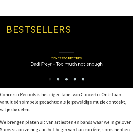
BESTSELLERS
CONCERTO RECORDS
Dadi Freyr – Too much not enough
Concerto Records is het eigen label van Concerto. Ontstaan
vanuit één simpele gedachte: als je geweldige muziek ontdekt,
wil je die delen.
We brengen platen uit van artiesten en bands waar we in geloven.
Soms staan ze nog aan het begin van hun carrière, soms hebben