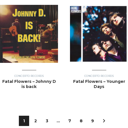
CONCERTO RECORDS
CONCERTO RECORDS
Fatal Flowers – Johnny D
Fatal Flowers – Younger
is back
Days
1
2
3
...
7
8
9