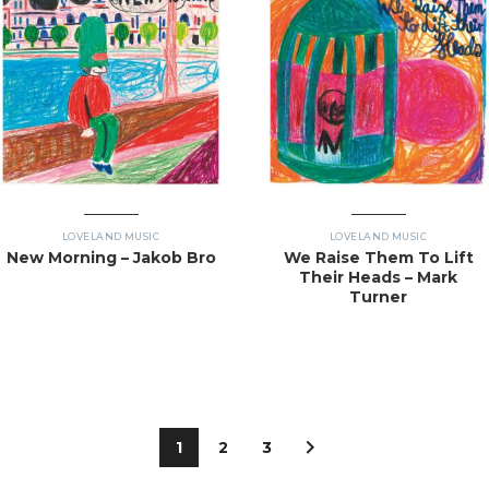
LOVELAND MUSIC
LOVELAND MUSIC
New Morning – Jakob Bro
We Raise Them To Lift
Their Heads – Mark
Turner
1
2
3