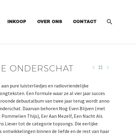
INKOOP
OVER ONS
CONTACT
FDE ONDERSCHAT
aan pure luisterliedjes en radiovriendelijke
songteksten. Een formule waar ze al vier jaar succes
kroonde debuutalbum van twee jaar terug wordt anno
nderschat. Daarvan behoren Nog Even Blijven (met
Pommelien Thijs), Eer Aan Mezelf, Een Nacht Als
s Liever tot de categorie topsongs. Die eerlijke
 ontwikkelingen binnen de liefde en de rest van haar