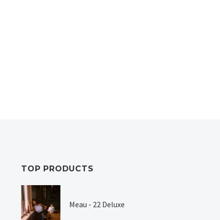
s – Can’t
Birgit Schu
ing
Fuse – Mikrokosmos
Struikelen
TOP PRODUCTS
Meau - 22 Deluxe