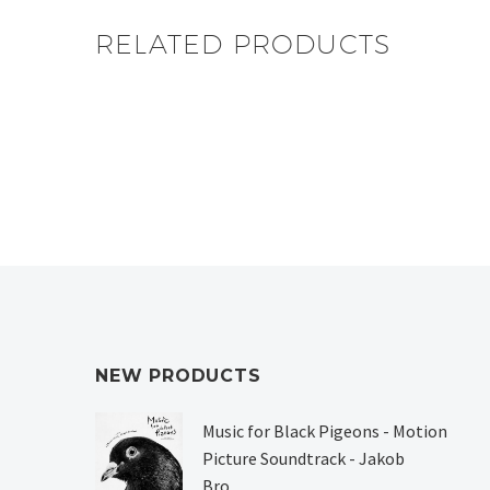
RELATED PRODUCTS
King King King
De Baron – Bejjebang
Keep from Cry
NEW PRODUCTS
Music for Black Pigeons - Motion
Picture Soundtrack - Jakob
Bro