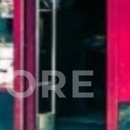
O
TORE