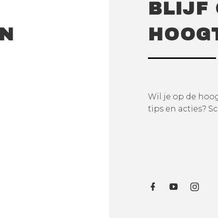
BLIJF
EN
HOOG
Wil je op de hoog
tips en acties? Sc