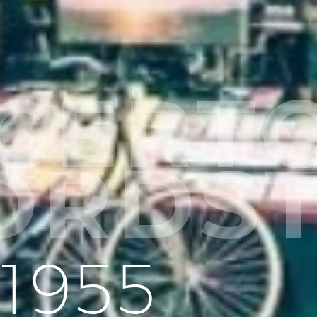
CERT
ORDS
1955