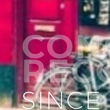
CON
REC
SINCE 