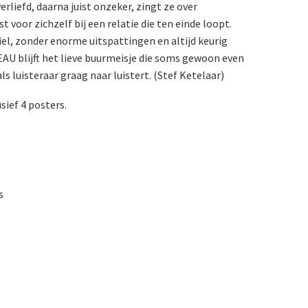
rliefd, daarna juist onzeker, zingt ze over
 voor zichzelf bij een relatie die ten einde loopt.
iel, zonder enorme uitspattingen en altijd keurig
EAU blijft het lieve buurmeisje die soms gewoon even
als luisteraar graag naar luistert. (Stef Ketelaar)
sief 4 posters.
s