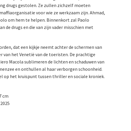
ing drugs gestolen. Ze zullen zichzelf moeten
affiaorganisatie voor wie ze werkzaam zijn. Ahmad,
aolo om hem te helpen. Binnenkort zal Paolo
van de drugs en die van zijn vader misschien met
orden, dat een kijkje neemt achter de schermen van
r van het Venetië van de toeristen. De prachtige
Piero Macola sublimeren de lichten en schaduwen van
nenzee en onthullen al haar verborgen schoonheid.
 op het kruispunt tussen thriller en sociale kroniek.
27 cm
 2025