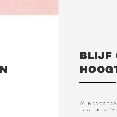
BLIJF
EN
HOOG
Wil je op de hoog
tips en acties? Sc