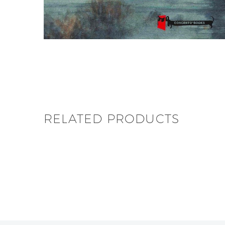
RELATED PRODUCTS
Jean-Christo
Guy Delisle – Een Fractie
& Tommy Redol
Van Een Seconde
Meteoren