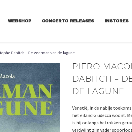
WEBSHOP
CONCERTO RELEASES
INSTORES
stophe Dabitch – De veerman van de lagune
PIERO MACO
DABITCH – 
DE LAGUNE
Venetië, in de nabije toekomst.
het eiland Giudecca woont. Me
is hij onlangs betrokken gera
verdwijnt zijn vader spoorloos