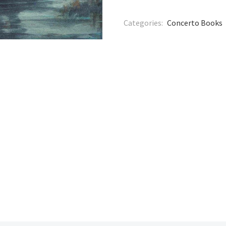
Categories:
Concerto Books
phe Deveny
fi – De
Peter van Dongen –
Arthur & Lu
Voldongen
Zaak David