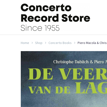
Home
Shop
Concerto Books
Piero Macola & Chri