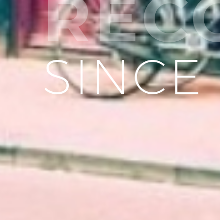
REC
SINCE 