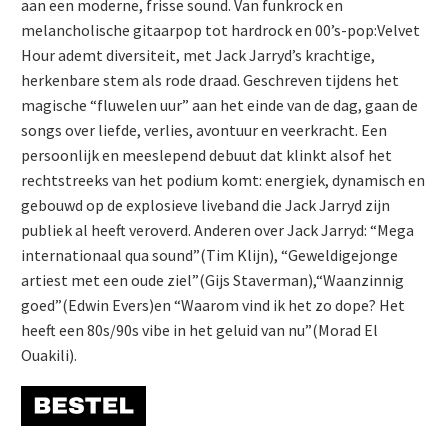
aan een moderne, frisse sound. Van funkrock en
melancholische gitaarpop tot hardrock en 00’s-pop:Velvet
Hour ademt diversiteit, met Jack Jarryd’s krachtige,
herkenbare stem als rode draad. Geschreven tijdens het
magische “fluwelen uur” aan het einde van de dag, gaan de
songs over liefde, verlies, avontuur en veerkracht. Een
persoonlijk en meeslepend debuut dat klinkt alsof het
rechtstreeks van het podium komt: energiek, dynamisch en
gebouwd op de explosieve liveband die Jack Jarryd zijn
publiek al heeft veroverd. Anderen over Jack Jarryd: “Mega
internationaal qua sound”(Tim Klijn), “Geweldigejonge
artiest met een oude ziel”(Gijs Staverman),“Waanzinnig
goed”(Edwin Evers)en “Waarom vind ik het zo dope? Het
heeft een 80s/90s vibe in het geluid van nu”(Morad El
Ouakili).