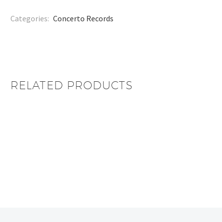
Categories:
Concerto Records
RELATED PRODUCTS
Jac Bico – Dear
Someone
Pulitzers- Honk Honk
Fuse – Mikrokosmos
Meau – 22 Deluxe
De Baron – Bejjebang