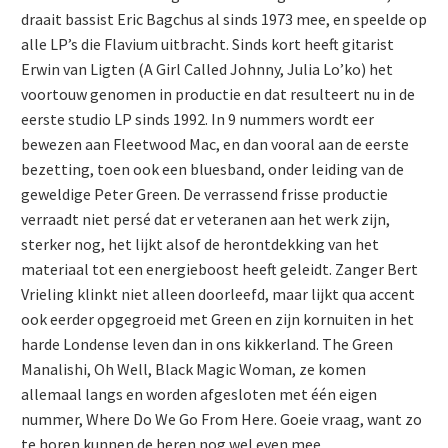
draait bassist Eric Bagchus al sinds 1973 mee, en speelde op
alle LP’s die Flavium uitbracht. Sinds kort heeft gitarist
Erwin van Ligten (A Girl Called Johnny, Julia Lo’ko) het
voortouw genomen in productie en dat resulteert nu in de
eerste studio LP sinds 1992. In 9 nummers wordt eer
bewezen aan Fleetwood Mac, en dan vooral aan de eerste
bezetting, toen ook een bluesband, onder leiding van de
geweldige Peter Green. De verrassend frisse productie
verraadt niet persé dat er veteranen aan het werk zijn,
sterker nog, het lijkt alsof de herontdekking van het
materiaal tot een energieboost heeft geleidt. Zanger Bert
Vrieling klinkt niet alleen doorleefd, maar lijkt qua accent
ook eerder opgegroeid met Green en zijn kornuiten in het
harde Londense leven dan in ons kikkerland. The Green
Manalishi, Oh Well, Black Magic Woman, ze komen
allemaal langs en worden afgesloten met één eigen
nummer, Where Do We Go From Here. Goeie vraag, want zo
te horen kunnen de heren nog wel even mee.